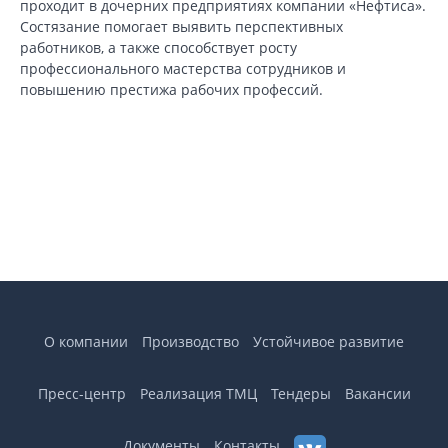
проходит в дочерних предприятиях компании «Нефтиса».
Состязание помогает выявить перспективных
работников, а также способствует росту
профессионального мастерства сотрудников и
повышению престижа рабочих профессий.
О компании
Производство
Устойчивое развитие
Пресс-центр
Реализация ТМЦ
Тендеры
Вакансии
1
1
из
Документы
Контакты